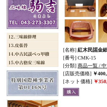
[名称]
紅木民謡金細三
[番号] CMK-15
[分類]
商品一覧 /
[店販売価格]
￥400
[ネット価格]
￥350