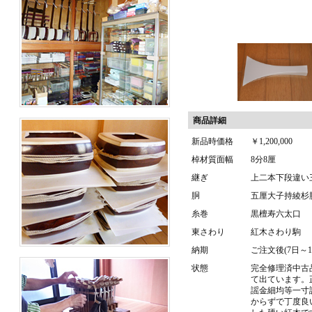
商品詳細
新品時価格
￥1,200,000
棹材質面幅
8分8厘
継ぎ
上二本下段違い
胴
五厘大子持綾杉
糸巻
黒檀寿六太口
東さわり
紅木さわり駒
納期
ご注文後(7日～1
状態
完全修理済中古
て出ています。正
謡金細均等一寸
からずで丁度良