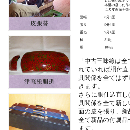
した硬い紅木で
本溝の凝った作
に犬皮両面を張
面幅
8分8厘
張り
9分4厘
重ね
9分4厘
棹
816g
胴
1042g
「中古三味線は全
れていれば胴付直
具関係を全てはず
きます。
さらに胴仕込直し
具関係を全て新し
面の皮を張り、新
全て新品の付属品
ます。