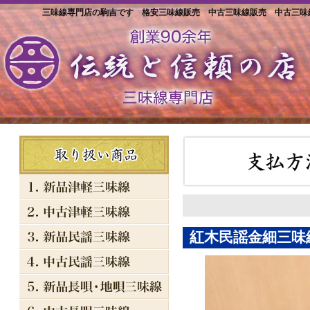
三味線専門店の駒吉です 格安三味線販売 中古三味線販売 中古三味線
紅木民謡金細三味線(