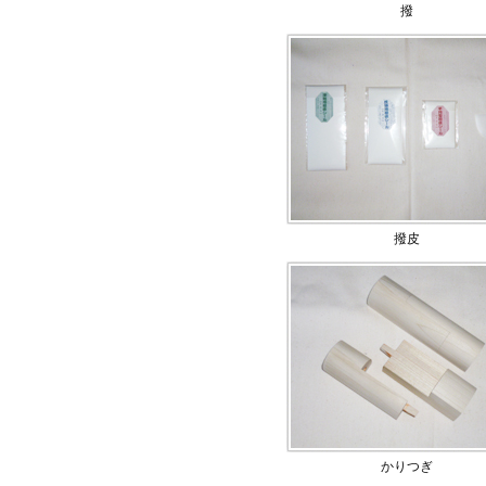
撥
撥皮
かりつぎ